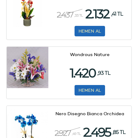
2.132
2.437
,41 TL
,33 TL
HEMEN AL
Wondrous Nature
1.420
,93 TL
HEMEN AL
Nero Disegno Bianca Orchidea
2.495
2.927
,85 TL
,49 TL