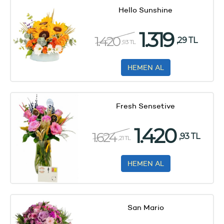
Hello Sunshine
1.319
1.420
,29 TL
,93 TL
HEMEN AL
Fresh Sensetive
1.420
1.624
,93 TL
,21 TL
HEMEN AL
San Mario