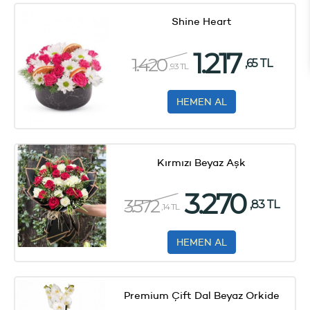
Shine Heart
1.217
1.420
,65 TL
,93 TL
HEMEN AL
Kırmızı Beyaz Aşk
3.270
3.572
,83 TL
,14 TL
HEMEN AL
Premium Çift Dal Beyaz Orkide