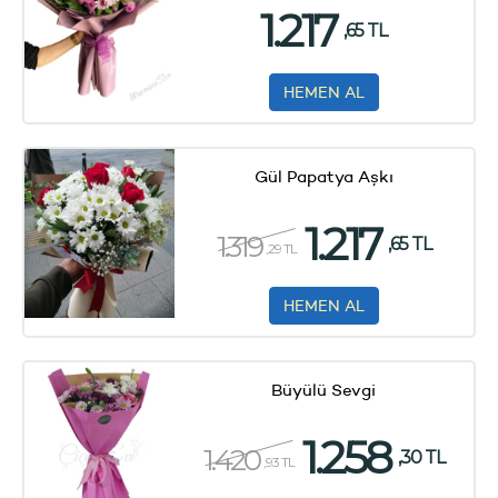
1.217
,65 TL
HEMEN AL
Gül Papatya Aşkı
1.217
1.319
,65 TL
,29 TL
HEMEN AL
Büyülü Sevgi
1.258
1.420
,30 TL
,93 TL