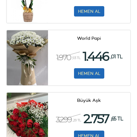
HEMEN AL
World Papi
1.446
1.970
,01 TL
,93 TL
HEMEN AL
Büyük Aşk
2.757
3.299
,65 TL
,29 TL
HEMEN AL