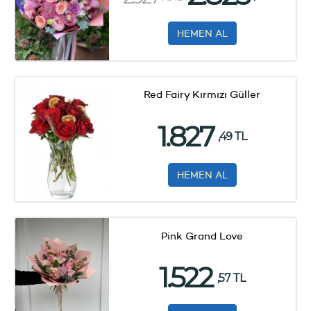
HEMEN AL
Red Fairy Kırmızı Güller
1.827
,49 TL
HEMEN AL
Pink Grand Love
1.522
,57 TL