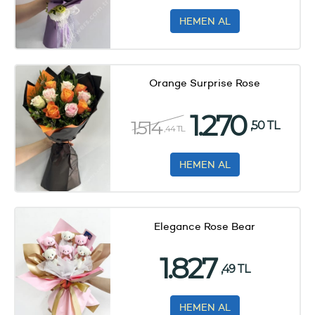
HEMEN AL
Orange Surprise Rose
1.270
1.514
,50 TL
,44 TL
HEMEN AL
Elegance Rose Bear
1.827
,49 TL
HEMEN AL