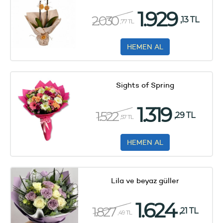
1.929
2.030
,13 TL
,77 TL
HEMEN AL
Sights of Spring
1.319
1.522
,29 TL
,57 TL
HEMEN AL
Lila ve beyaz güller
1.624
1.827
,21 TL
,49 TL