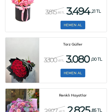
3.494
3.815
,21 TL
,85 TL
HEMEN AL
Tarz Güller
3.080
3.300
,00 TL
,61 TL
HEMEN AL
Renkli Hayatlar
2.825
2.927
,85 TL
,49 TL