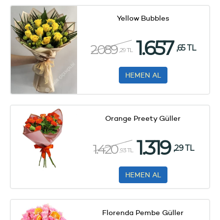
Yellow Bubbles
1.657
2.089
,65 TL
,29 TL
HEMEN AL
Orange Preety Güller
1.319
1.420
,29 TL
,93 TL
HEMEN AL
Florenda Pembe Güller