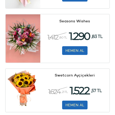
Seasons Wishes
1.290
1.412
,83 TL
,80 TL
HEMEN AL
Swetcorn Ayçiçekleri
1.522
1.624
,57 TL
,21 TL
HEMEN AL