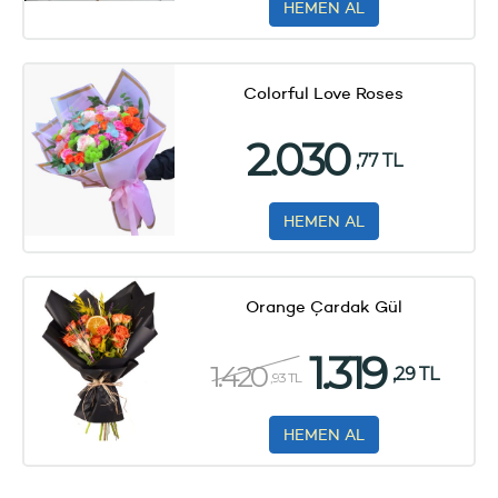
HEMEN AL
Colorful Love Roses
2.030
,77 TL
HEMEN AL
Orange Çardak Gül
1.319
1.420
,29 TL
,93 TL
HEMEN AL