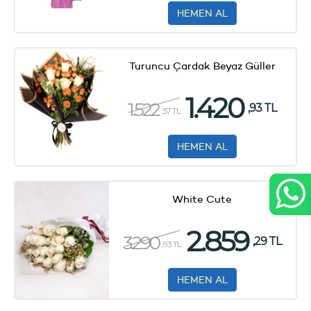
HEMEN AL
Turuncu Çardak Beyaz Güller
1.420
1.522
,93 TL
,57 TL
HEMEN AL
White Cute
2.859
3.290
,29 TL
,93 TL
HEMEN AL