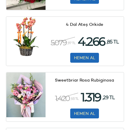
4 Dal Ateş Orkide
4.266
5.079
,85 TL
,97 TL
HEMEN AL
Sweetbriar Rosa Rubiginosa
1.319
1.420
,29 TL
,93 TL
HEMEN AL