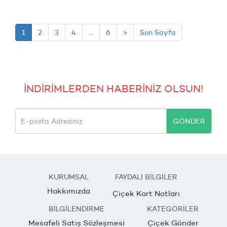
1
2
3
4
...
6
>
Son Sayfa
İNDİRİMLERDEN HABERİNİZ OLSUN!
GÖNDER
KURUMSAL
FAYDALI BİLGİLER
Hakkımızda
Çiçek Kart Notları
BİLGİLENDİRME
KATEGORİLER
Mesafeli Satış Sözleşmesi
Çiçek Gönder