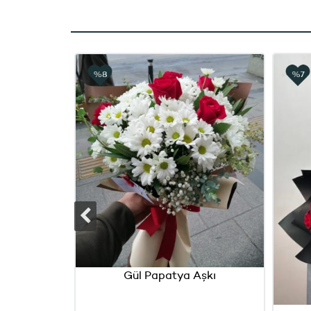
%8
%7
Gül Papatya Aşkı