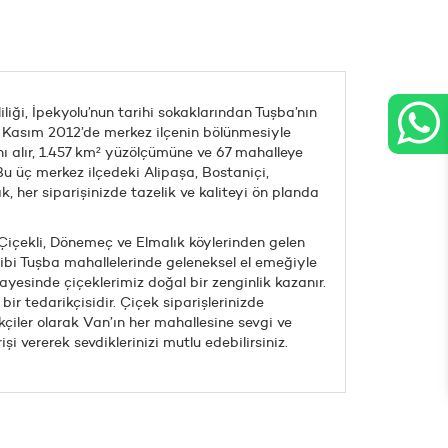
iği, İpekyolu’nun tarihi sokaklarından Tuşba’nın
11 Kasım 2012’de merkez ilçenin bölünmesiyle
nı alır, 1.457 km² yüzölçümüne ve 67 mahalleye
Bu üç merkez ilçedeki Alipaşa, Bostaniçi,
, her siparişinizde tazelik ve kaliteyi ön planda
 Çiçekli, Dönemeç ve Elmalık köylerinden gelen
 gibi Tuşba mahallelerinde geleneksel el emeğiyle
ayesinde çiçeklerimiz doğal bir zenginlik kazanır.
ir tedarikçisidir. Çiçek siparişlerinizde
çiler olarak Van’ın her mahallesine sevgi ve
şi vererek sevdiklerinizi mutlu edebilirsiniz.