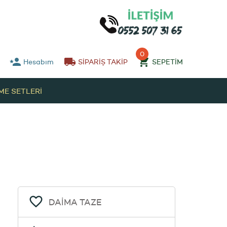
0
Hesabım
SİPARİŞ TAKİP
SEPETİM
EME SETLERİ
DAİMA TAZE