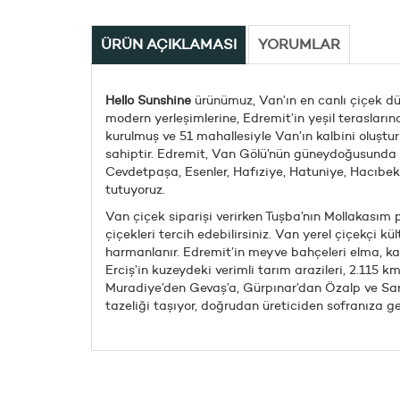
ÜRÜN AÇIKLAMASI
YORUMLAR
Hello Sunshine
ürünümuz, Van’ın en canlı çiçek dün
modern yerleşimlerine, Edremit’in yeşil terasları
kurulmuş ve 51 mahallesiyle Van’ın kalbini oluştur
sahiptir. Edremit, Van Gölü’nün güneydoğusunda ku
Cevdetpaşa, Esenler, Hafıziye, Hatuniye, Hacıbekir
tutuyoruz.
Van çiçek siparişi verirken Tuşba’nın Mollakasım 
çiçekleri tercih edebilirsiniz. Van yerel çiçekçi 
harmanlanır. Edremit’in meyve bahçeleri elma, kayı
Erciş’in kuzeydeki verimli tarım arazileri, 2.115 
Muradiye’den Gevaş’a, Gürpınar’dan Özalp ve Saray
tazeliği taşıyor, doğrudan üreticiden sofranıza gel