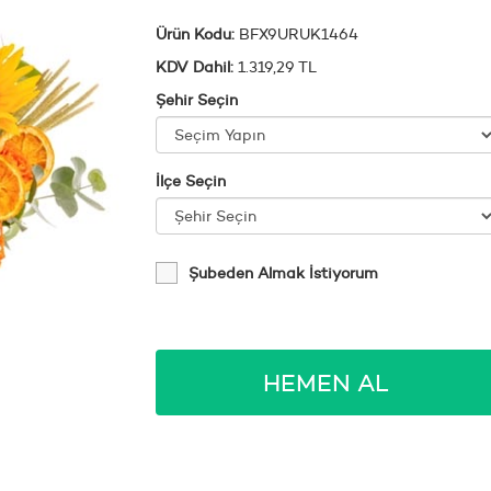
Ürün Kodu:
BFX9URUK1464
KDV Dahil:
1.319,29 TL
Şehir Seçin
İlçe Seçin
Şubeden Almak İstiyorum
HEMEN AL