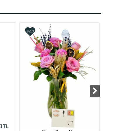
%13
%8
21 TL