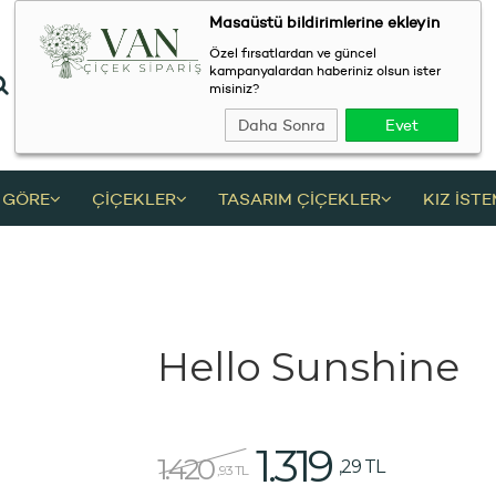
Masaüstü bildirimlerine ekleyin
Özel fırsatlardan ve güncel
kampanyalardan haberiniz olsun ister
misiniz?
Daha Sonra
Evet
 GÖRE
ÇİÇEKLER
TASARIM ÇİÇEKLER
KIZ İST
Hello Sunshine
1.319
1.420
,29 TL
,93 TL