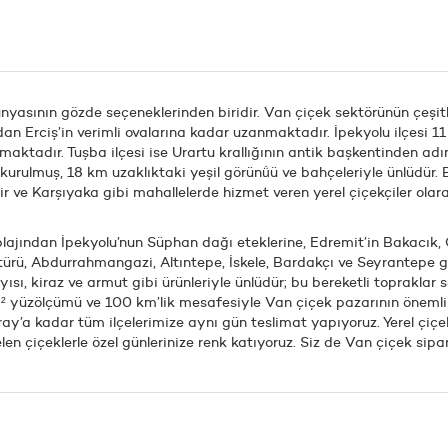
yasının gözde seçeneklerinden biridir. Van çiçek sektörünün çeşitlil
ndan Erciş’in verimli ovalarına kadar uzanmaktadır. İpekyolu ilçesi 
maktadır. Tuşba ilçesi ise Urartu krallığının antik başkentinden adı
rulmuş, 18 km uzaklıktaki yeşil görünü̇ü ve bahçeleriyle ünlüdür. 
 ve Karşıyaka gibi mahallelerde hizmet veren yerel çiçekçiler olarak
plajından İpekyolu’nun Süphan dağı eteklerine, Edremit’in Bakacık,
kültürü, Abdurrahmangazi, Altıntepe, İskele, Bardakçı ve Seyrantepe
sı, kiraz ve armut gibi ürünleriyle ünlüdür; bu bereketli topraklar s
km² yüzölçümü ve 100 km’lik mesafesiyle Van çiçek pazarının önemli b
’a kadar tüm ilçelerimize aynı gün teslimat yapıyoruz. Yerel çiçek
en çiçeklerle özel günlerinize renk katıyoruz. Siz de Van çiçek sipari