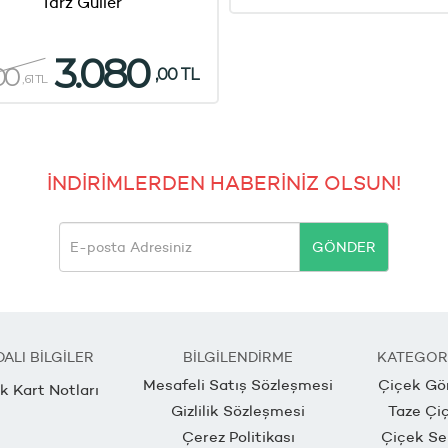
Tarz Güller
3.080
00
,00 TL
,61 TL
İNDİRİMLERDEN HABERİNİZ OLSUN!
GÖNDER
DALI BİLGİLER
BİLGİLENDİRME
KATEGOR
Mesafeli Satış Sözleşmesi
Çiçek Gö
k Kart Notları
Gizlilik Sözleşmesi
Taze Çi
Çerez Politikası
Çiçek Se