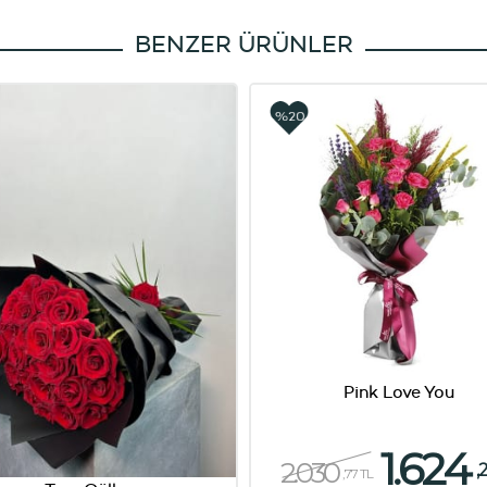
BENZER ÜRÜNLER
%20
Pink Love You
1.624
2.030
,
,77 TL