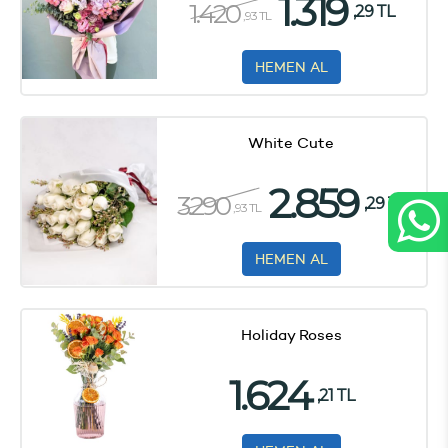
1.319
1.420
,29 TL
,93 TL
HEMEN AL
White Cute
2.859
3.290
,29 TL
,93 TL
HEMEN AL
Holiday Roses
1.624
,21 TL