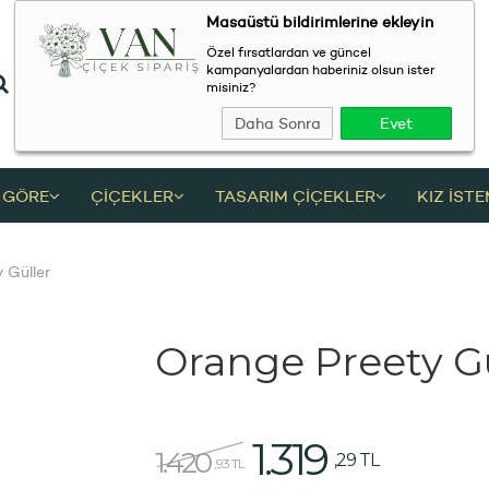
Masaüstü bildirimlerine ekleyin
Özel fırsatlardan ve güncel
kampanyalardan haberiniz olsun ister
misiniz?
Daha Sonra
Evet
 GÖRE
ÇİÇEKLER
TASARIM ÇİÇEKLER
KIZ İST
 Güller
Orange Preety Gü
1.319
1.420
,29 TL
,93 TL