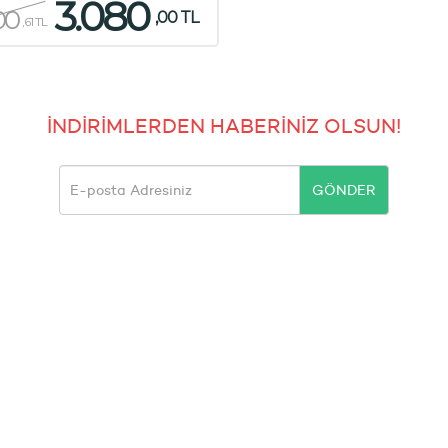
3.080
00
,00 TL
,61 TL
İNDİRİMLERDEN HABERİNİZ OLSUN!
GÖNDER
DALI BİLGİLER
BİLGİLENDİRME
KATEGOR
Mesafeli Satış Sözleşmesi
Çiçek Gö
k Kart Notları
Gizlilik Sözleşmesi
Taze Çi
Çerez Politikası
Çiçek Se
İptal İade
Çiçek Sip