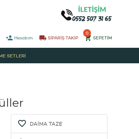
0
Hesabım
SİPARİŞ TAKİP
SEPETİM
EME SETLERİ
ller
DAİMA TAZE