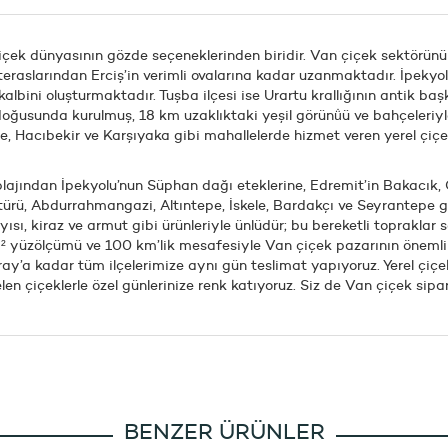
çek dünyasının gözde seçeneklerinden biridir. Van çiçek sektörünün ç
 teraslarından Erciş’in verimli ovalarına kadar uzanmaktadır. İpekyo
lbini oluşturmaktadır. Tuşba ilçesi ise Urartu krallığının antik baş
oğusunda kurulmuş, 18 km uzaklıktaki yeşil görünü̇ü ve bahçeleriyle
, Hacıbekir ve Karşıyaka gibi mahallelerde hizmet veren yerel çiçekçi
plajından İpekyolu’nun Süphan dağı eteklerine, Edremit’in Bakacık,
kültürü, Abdurrahmangazi, Altıntepe, İskele, Bardakçı ve Seyrantepe
sı, kiraz ve armut gibi ürünleriyle ünlüdür; bu bereketli topraklar s
km² yüzölçümü ve 100 km’lik mesafesiyle Van çiçek pazarının önemli b
’a kadar tüm ilçelerimize aynı gün teslimat yapıyoruz. Yerel çiçek
en çiçeklerle özel günlerinize renk katıyoruz. Siz de Van çiçek sipari
BENZER ÜRÜNLER