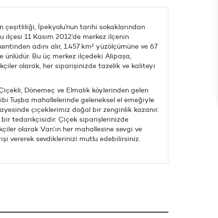
eşitliliği, İpekyolu’nun tarihi sokaklarından
lu ilçesi 11 Kasım 2012’de merkez ilçenin
kentinden adını alır, 1.457 km² yüzölçümüne ve 67
 ünlüdür. Bu üç merkez ilçedeki Alipaşa,
ler olarak, her siparişinizde tazelik ve kaliteyi
 Çiçekli, Dönemeç ve Elmalık köylerinden gelen
 gibi Tuşba mahallelerinde geleneksel el emeğiyle
ayesinde çiçeklerimiz doğal bir zenginlik kazanır.
ir tedarikçisidir. Çiçek siparişlerinizde
çiler olarak Van’ın her mahallesine sevgi ve
şi vererek sevdiklerinizi mutlu edebilirsiniz.