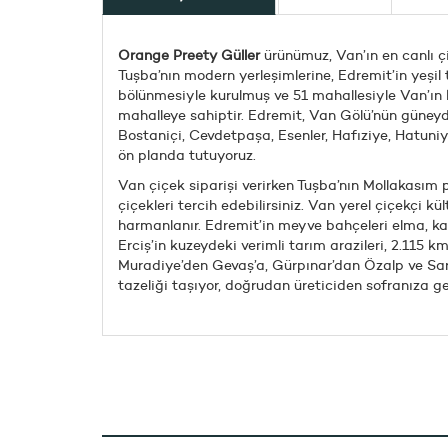
Orange Preety Güller
ürünümuz, Van’ın en canlı çi
Tuşba’nın modern yerleşimlerine, Edremit’in yeşil
bölünmesiyle kurulmuş ve 51 mahallesiyle Van’ın ka
mahalleye sahiptir. Edremit, Van Gölü’nün güneyd
Bostaniçi, Cevdetpaşa, Esenler, Hafıziye, Hatuniye
ön planda tutuyoruz.
Van çiçek siparişi verirken Tuşba’nın Mollakasım 
çiçekleri tercih edebilirsiniz. Van yerel çiçekçi 
harmanlanır. Edremit’in meyve bahçeleri elma, kayı
Erciş’in kuzeydeki verimli tarım arazileri, 2.115 
Muradiye’den Gevaş’a, Gürpınar’dan Özalp ve Saray
tazeliği taşıyor, doğrudan üreticiden sofranıza gel