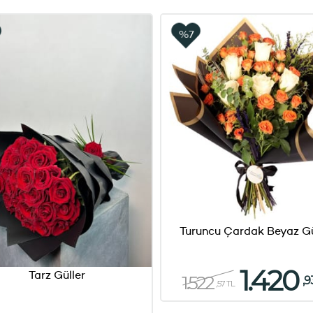
%7
Turuncu Çardak Beyaz Gü
1.420
Tarz Güller
1.522
,9
,57 TL