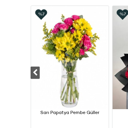
%7
%7
t
Sarı Papatya Pembe Güller