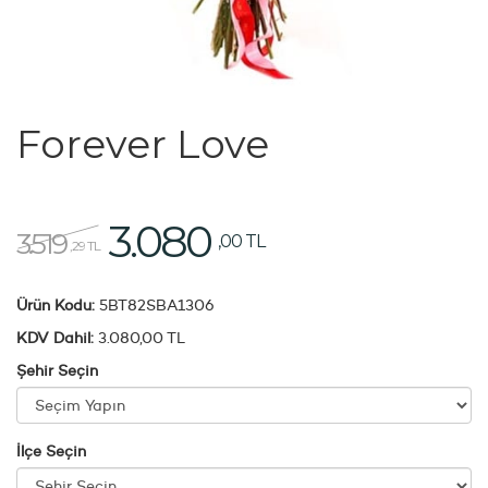
Forever Love
3.080
3.519
,00 TL
,29 TL
Ürün Kodu:
5BT82SBA1306
KDV Dahil:
3.080,00 TL
Şehir Seçin
İlçe Seçin