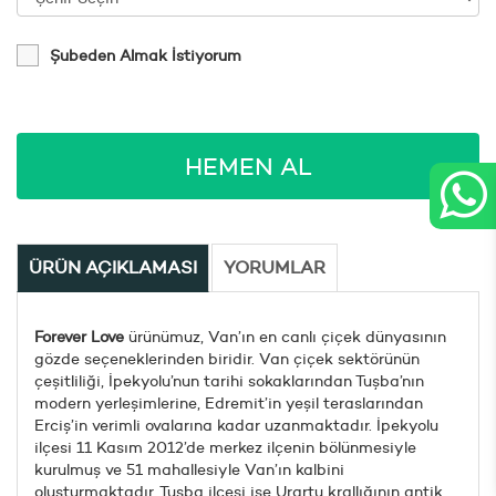
Şubeden Almak İstiyorum
HEMEN AL
ÜRÜN AÇIKLAMASI
YORUMLAR
Forever Love
ürünümuz, Van’ın en canlı çiçek dünyasının
gözde seçeneklerinden biridir. Van çiçek sektörünün
çeşitliliği, İpekyolu’nun tarihi sokaklarından Tuşba’nın
modern yerleşimlerine, Edremit’in yeşil teraslarından
Erciş’in verimli ovalarına kadar uzanmaktadır. İpekyolu
ilçesi 11 Kasım 2012’de merkez ilçenin bölünmesiyle
kurulmuş ve 51 mahallesiyle Van’ın kalbini
oluşturmaktadır. Tuşba ilçesi ise Urartu krallığının antik