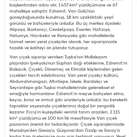
başkentinden adını alır, 1.457 km² yüzölçümüne ve 67
mahalleye sahiptir. Edremit, Van Gölü’nün
güneydoğusunda kurulmuş, 18 km uzaklıktaki yeşil
görünü̇ü ve bahçeleriyle ünlüdür. Bu üç merkez ilçedeki
Alipaşa, Bostaniçi, Cevdetpaşa, Esenler, Hafıziye,
Hatuniye, Hacıbekir ve Karşıyaka gibi mahallelerde
hizmet veren yerel çiçekçiler olarak, her siparişinizde
tazelik ve kaliteyi ön planda tutuyoruz.
Van çiçek siparişi verirken Tuşba’nın Mollakasım
plajından İpekyolu’nun Süphan dağı eteklerine, Edremit’in
Bakacık, Çiçekli, Dönemeç ve Elmalık köylerinden gelen
çiçekleri tercih edebilirsiniz. Van yerel çiçekçi kültürü,
Abdurrahmangazi, Altıntepe, İskele, Bardakçı ve
Seyrantepe gibi Tuşba mahallelerinde geleneksel el
emeğiyle harmanlanır. Edremit’in meyve bahçeleri elma,
kayısı, kiraz ve armut gibi ürünleriyle ünlüdür; bu bereketli
topraklar sayesinde çiçeklerimiz doğal bir zenginlik
kazanır. Erciş’in kuzeydeki verimli tarım arazileri, 2.115
km² yüzölçümü ve 100 km’lik mesafesiyle Van çiçek
pazarının önemli bir tedarikçisidir. Çiçek siparişlerinizde
Muradiye’den Gevaş’a, Gürpınar’dan Özalp ve Saray’a
kadar tüm ilçelerimize aynı gün teslimat yapıyoruz. Yerel